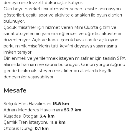
deneyimine lezzetli dokunuşlar katıyor.
Gün boyu hareketli bir atmosfer sunan tesiste animasyon
gösterileri, çeşitli spor ve aktivite olanakları ile oyun alanları
bulunuyor.
Çocuk misafirler için hizmet veren Mini Club’ta çizim ve
sanat atölyelerinin yanı sıra eğlenceli ve öğretici aktiviteler
düzenleniyor. Açık ve kapalı çocuk havuzları ile açık oyun
parkı, minik misafirlerin tatil keyfini doyasıya yaşamasına
imkan tanıyor.
Dinlenmek ve yenilenmek isteyen misafirler için tesisin SPA
alanında hamam ve sauna bulunuyor. Günün yorgunluğunu
geride bırakmak isteyen misafirler bu alanlarda keyifli
deneyimler yaşayabiliyor.
Mesafe
Selçuk Efes Havalimanı
15.8 km
Adnan Menderes Havalimanı
53.7 km
Kuşadası Otogarı
3.4 km
Çamlık Tren İstasyonu
11.8 km
Otobüs Durağı
0.1 km