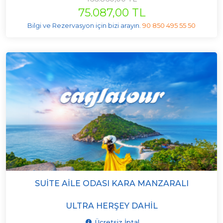
75.087,00 TL
Bilgi ve Rezervasyon için bizi arayın.
90 850 495 55 50
SUITE AILE ODASI KARA MANZARALI
ULTRA HERŞEY DAHIL
Ücretsiz İptal