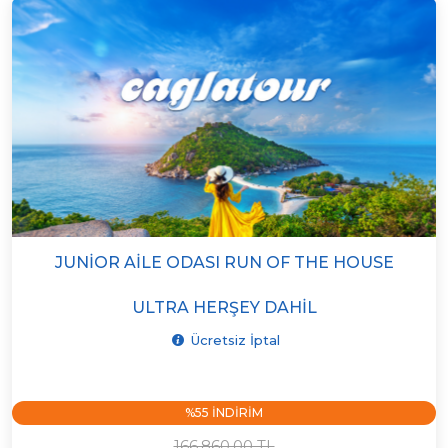
JUNIOR AILE ODASI RUN OF THE HOUSE
ULTRA HERŞEY DAHIL
Ücretsiz İptal
%55 INDIRIM
166.860,00 TL