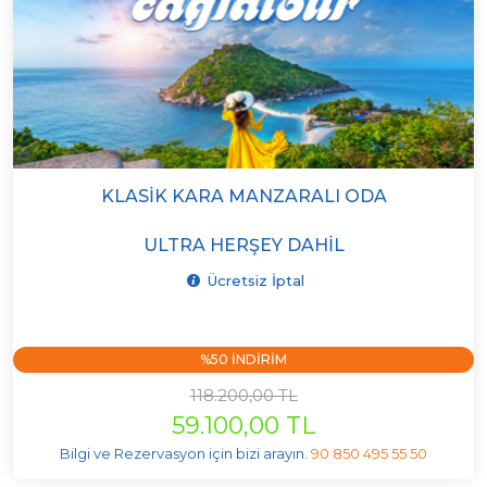
KLASIK KARA MANZARALI ODA
ULTRA HERŞEY DAHIL
Ücretsiz İptal
%50 INDIRIM
118.200,00 TL
59.100,00 TL
Bilgi ve Rezervasyon için bizi arayın.
90 850 495 55 50