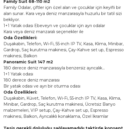
Family Suit 68-110 m2
Family Odalar, çiftler için özel alan ve çocuklar için keyifli bir
alan sunar. Kara veya deniz manzarasıyla huzurlu bir tatil sizi
bekliyor.
1+1 Yatak odası Ebeveyn ve çocuklar için ayrı odalar
Kara veya deniz manzaralı seçenekler ile
Oda Özellikleri:
Duşakabin, Telefon, Wi-Fi, 55-inch IP TV, Kasa, Klima, Minibar,
Gardrop, Saç kurutma makinesi, Çay-Kahve set up, Espresso
makinesi, Balkon
Panoramic Suit 147 m2
180 derece deniz manzarasıyla benzersiz ayrıcalık...
1+1 Yatak odası
180 derece deniz manzarası
Bir yatak odası ve ayrı bir oturma odası
Oda Özellikleri:
Duşakabin, Küvet, Telefon, Wi-Fi, 55-inch IP TV, Kasa, Klima,
Minibar, Gardrop, Saç kurutma makinesi, Ücretsiz Banyo
malzemeleri, VIP setup, Çay-Kahve set up, Espresso
makinesi, Balkon, Ayrıcalıklı konaklama, Özel İkramlar
Tesis gerekli doluluğu sağlayamadığı taktirde konsept