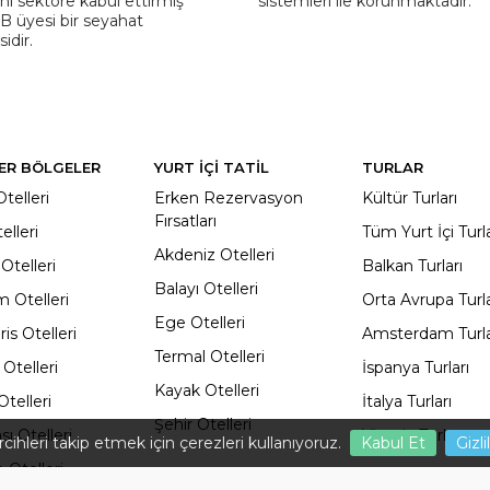
ını sektöre kabul ettirmiş
sistemleri ile korunmaktadır.
 üyesi bir seyahat
idir.
ER BÖLGELER
YURT İÇİ TATİL
TURLAR
telleri
Erken Rezervasyon
Kültür Turları
Fırsatları
elleri
Tüm Yurt İçi Turl
Akdeniz Otelleri
Otelleri
Balkan Turları
Balayı Otelleri
 Otelleri
Orta Avrupa Turla
Ege Otelleri
s Otelleri
Amsterdam Turla
Termal Otelleri
Otelleri
İspanya Turları
Kayak Otelleri
telleri
İtalya Turları
Şehir Otelleri
ı Otelleri
Vizesiz Turları
cihleri ​​takip etmek için çerezleri kullanıyoruz.
Kabul Et
Gizl
 Otelleri