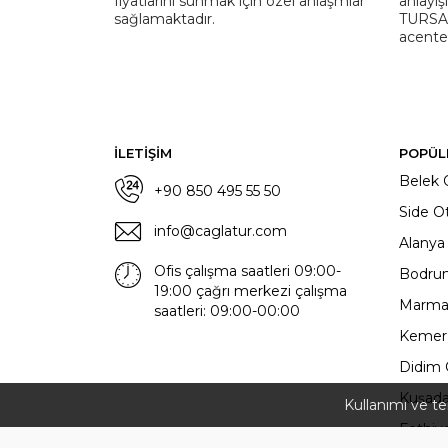
fiyatlarını sunmak için özel anlaşmlar
anlayış
sağlamaktadır.
TURSAB
acentes
İLETİŞİM
POPÜL
Belek O
+90 850 495 55 50
Side Ot
info@caglatur.com
Alanya 
Ofis çalışma saatleri 09:00-
Bodrum
19:00 çağrı merkezi çalışma
Marmari
saatleri: 09:00-00:00
Kemer 
Didim O
Kuşadas
Kullanımı ve ter
Fethiye