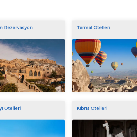
en
Rezervasyon
Termal
Otelleri
yı
Otelleri
Kıbrıs
Otelleri