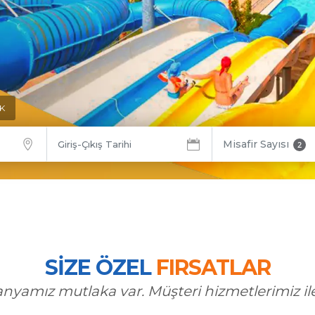
K
Misafir Sayısı
2
SİZE ÖZEL
FIRSATLAR
yamız mutlaka var. Müşteri hizmetlerimiz il