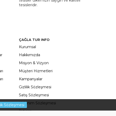
tesisler ülkemizin saygın ve kaliteli
tesisleridir.
ÇAĞLA TUR INFO
Kurumsal
ar
Hakkımızda
Misyon & Vizyon
rı
Müşteri Hizmetleri
rı
Kampanyalar
Gizlilik Sözleşmesi
Satış Sözleşmesi
Kullanım Sözleşmesi
ilik Sözleşmesi
İletisim