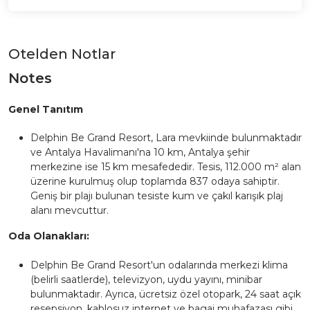
Otelden Notlar
Notes
Genel Tanıtım
Delphin Be Grand Resort, Lara mevkiinde bulunmaktadır
ve Antalya Havalimanı'na 10 km, Antalya şehir
merkezine ise 15 km mesafededir. Tesis, 112.000 m² alan
üzerine kurulmuş olup toplamda 837 odaya sahiptir.
Geniş bir plajı bulunan tesiste kum ve çakıl karışık plaj
alanı mevcuttur.
Oda Olanakları:
Delphin Be Grand Resort'un odalarında merkezi klima
(belirli saatlerde), televizyon, uydu yayını, minibar
bulunmaktadır. Ayrıca, ücretsiz özel otopark, 24 saat açık
resepsiyon, kablosuz internet ve bagaj muhafazası gibi