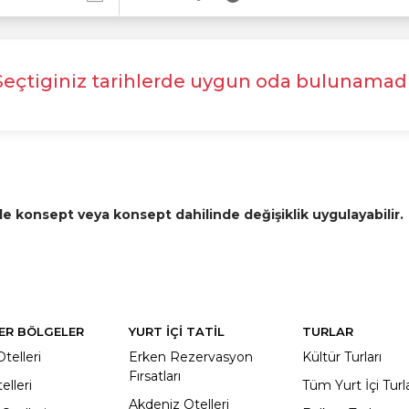
Seçtiginiz tarihlerde uygun oda bulunamadı
de konsept veya konsept dahilinde değişiklik uygulayabilir.
ER BÖLGELER
YURT İÇİ TATİL
TURLAR
telleri
Erken Rezervasyon
Kültür Turları
Fırsatları
elleri
Tüm Yurt İçi Turl
Akdeniz Otelleri