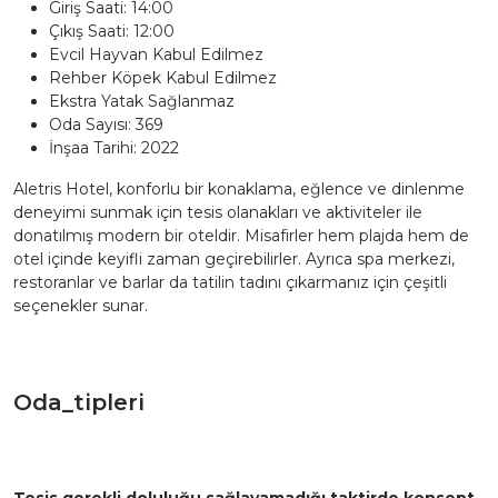
Giriş Saati: 14:00
Çıkış Saati: 12:00
Evcil Hayvan Kabul Edilmez
Rehber Köpek Kabul Edilmez
Ekstra Yatak Sağlanmaz
Oda Sayısı: 369
İnşaa Tarihi: 2022
Aletris Hotel, konforlu bir konaklama, eğlence ve dinlenme
deneyimi sunmak için tesis olanakları ve aktiviteler ile
donatılmış modern bir oteldir. Misafirler hem plajda hem de
otel içinde keyifli zaman geçirebilirler. Ayrıca spa merkezi,
restoranlar ve barlar da tatilin tadını çıkarmanız için çeşitli
seçenekler sunar.
Oda_tipleri
Tesis gerekli doluluğu sağlayamadığı taktirde konsept