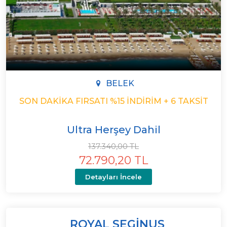
BELEK
SON DAKIKA FIRSATI %15 İNDIRIM + 6 TAKSIT
Ultra Herşey Dahil
137.340,00 TL
72.790,20 TL
Detayları İncele
ROYAL SEGINUS