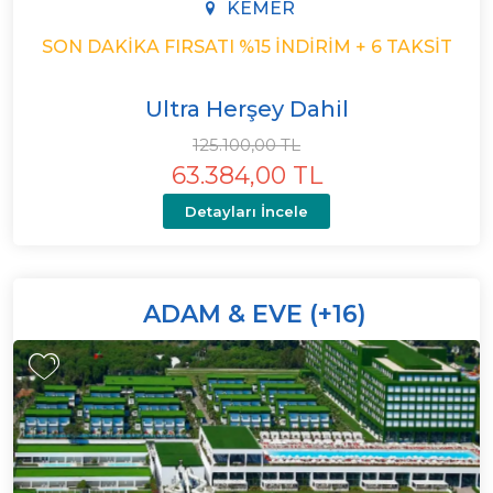
KEMER
SON DAKIKA FIRSATI %15 İNDIRIM + 6 TAKSIT
Ultra Herşey Dahil
125.100,00 TL
63.384,00 TL
Detayları İncele
ADAM & EVE (+16)