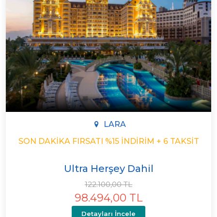
LARA
SON DAKIKA FIRSATI %15 İNDIRIM + 6 TAKSIT
Ultra Herşey Dahil
122.100,00 TL
98.494,00 TL
Detayları İncele