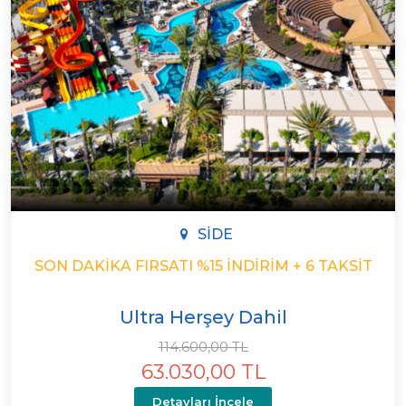
SIDE
SON DAKIKA FIRSATI %15 İNDIRIM + 6 TAKSIT
Ultra Herşey Dahil
114.600,00 TL
63.030,00 TL
Detayları İncele