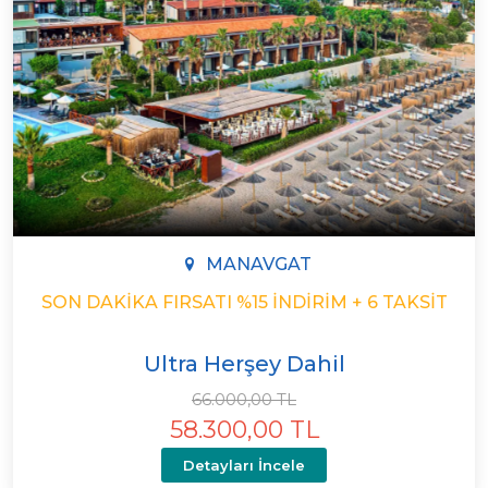
MANAVGAT
SON DAKIKA FIRSATI %15 İNDIRIM + 6 TAKSIT
Ultra Herşey Dahil
66.000,00 TL
58.300,00 TL
Detayları İncele