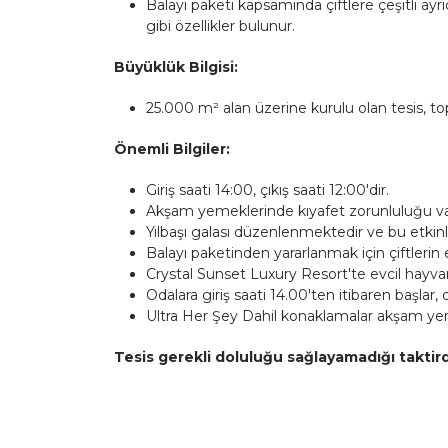
Balayı paketi kapsamında çiftlere çeşitli ayrı
gibi özellikler bulunur.
Büyüklük Bilgisi:
25.000 m² alan üzerine kurulu olan tesis, t
Önemli Bilgiler:
Giriş saati 14:00, çıkış saati 12:00'dir.
Akşam yemeklerinde kıyafet zorunluluğu va
Yılbaşı galası düzenlenmektedir ve bu etkinlik 
Balayı paketinden yararlanmak için çiftlerin
Crystal Sunset Luxury Resort'te evcil hayv
Odalara giriş saati 14.00'ten itibaren başlar, 
Ultra Her Şey Dahil konaklamalar akşam yem
Tesis gerekli doluluğu sağlayamadığı taktir