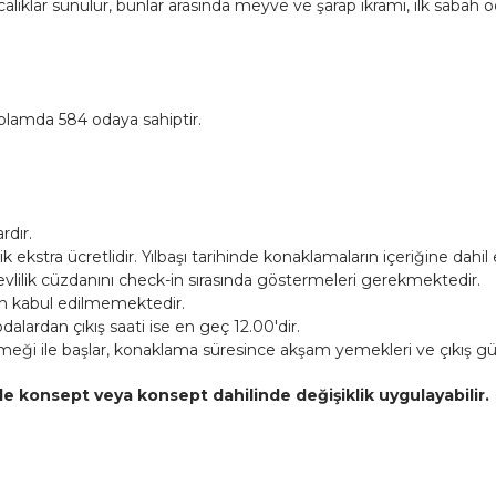
calıklar sunulur, bunlar arasında meyve ve şarap ikramı, ilk sabah o
oplamda 584 odaya sahiptir.
rdır.
ekstra ücretlidir. Yılbaşı tarihinde konaklamaların içeriğine dahil ed
 evlilik cüzdanını check-in sırasında göstermeleri gerekmektedir.
an kabul edilmemektedir.
odalardan çıkış saati ise en geç 12.00'dir.
eği ile başlar, konaklama süresince akşam yemekleri ve çıkış gü
de konsept veya konsept dahilinde değişiklik uygulayabilir.