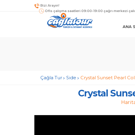
Bizi Arayın!
Ofis çalışma saatleri 09:00-19:00 çağrı merkezi çal
ANA 
Çağla Tur
Side
Crystal Sunset Pearl Col
Crystal Sunse
Harit