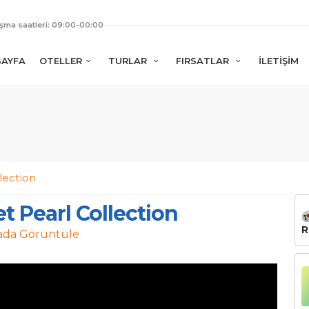
ışma saatleri: 09:00-00:00
SAYFA
OTELLER
TURLAR
FIRSATLAR
İLETİŞİM
lection
t Pearl Collection
R
ada Görüntüle