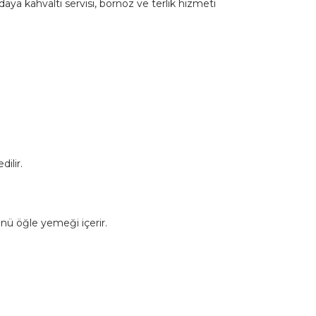
daya kahvaltı servisi, bornoz ve terlik hizmeti
ilir.
nü öğle yemeği içerir.