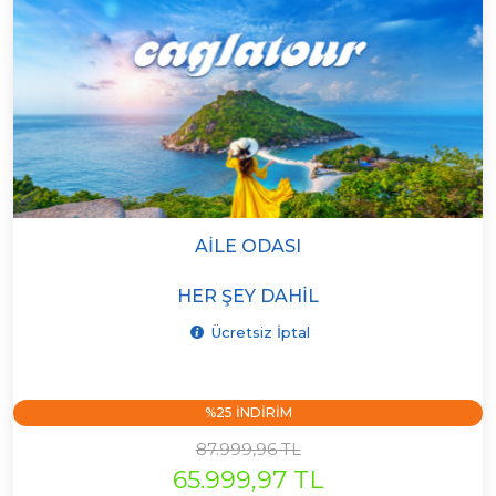
AILE ODASI
HER ŞEY DAHIL
Ücretsiz İptal
%25 INDIRIM
87.999,96 TL
65.999,97 TL