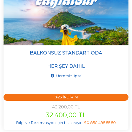
BALKONSUZ STANDART ODA
HER ŞEY DAHIL
Ücretsiz İptal
%25 INDIRIM
43.200,00 TL
32.400,00 TL
Bilgi ve Rezervasyon için bizi arayın.
90 850 495 55 50