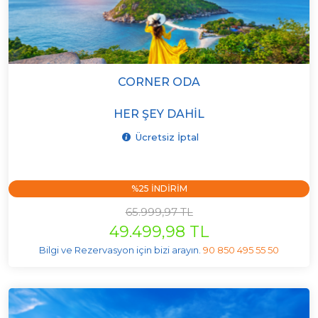
CORNER ODA
HER ŞEY DAHIL
Ücretsiz İptal
%25 INDIRIM
65.999,97 TL
49.499,98 TL
Bilgi ve Rezervasyon için bizi arayın.
90 850 495 55 50