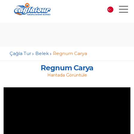
Çağla Tur
Belek
Regnum Carya
Regnum Carya
Haritada Görüntüle