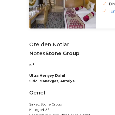
Dir
Tüm
Otelden Notlar
Notes
Stone Group
5 *
Ultra Her şey Dahil
Side, Manavgat, Antalya
Genel
Şirket
: Stone Group
Kategori: 5 *