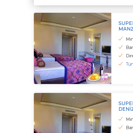
SUPE
MANZ
Min
Ba
Dir
Tüm
SUPE
DENI
Min
Ba