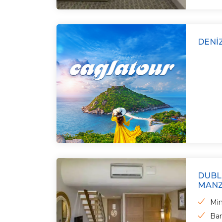
DENI
DUBL
MANZ
Min
Ba