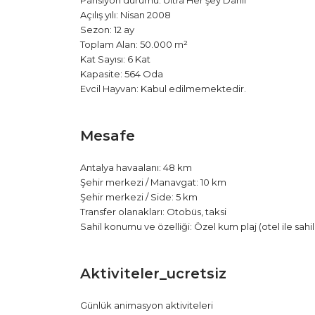
Pansiyon durumu: Ultra Her şey Dahil
Açılış yılı: Nisan 2008
Sezon: 12 ay
Toplam Alan: 50.000 m²
Kat Sayısı: 6 Kat
Kapasite: 564 Oda
Evcil Hayvan: Kabul edilmemektedir.
Mesafe
Antalya havaalanı
: 48 km
Şehir merkezi / Manavgat: 10 km
Şehir merkezi / Side: 5 km
Transfer olanakları: Otobüs, taksi
Sahil konumu ve özelliği: Özel kum plaj (otel ile sahi
Aktiviteler_ucretsiz
Günlük animasyon aktiviteleri