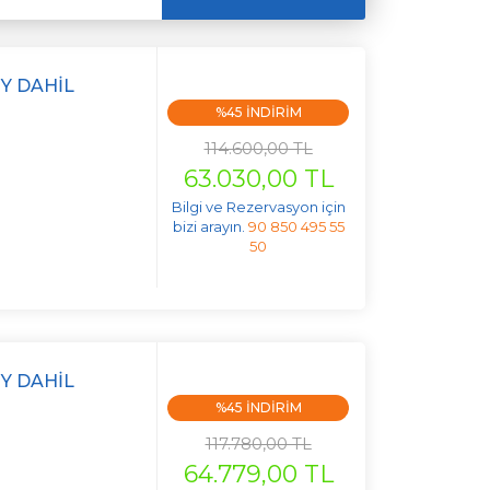
Y DAHIL
%45 INDIRIM
114.600,00 TL
63.030,00 TL
Bilgi ve Rezervasyon için
bizi arayın.
90 850 495 55
50
Y DAHIL
%45 INDIRIM
117.780,00 TL
64.779,00 TL