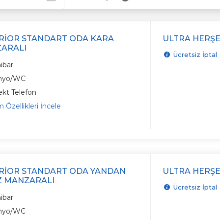
RIOR STANDART ODA KARA
ULTRA HERŞE
ARALI
Ücretsiz İptal
ibar
nyo/WC
ekt Telefon
 Özellikleri İncele
RIOR STANDART ODA YANDAN
ULTRA HERŞE
Z MANZARALI
Ücretsiz İptal
ibar
nyo/WC