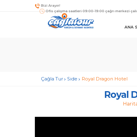
Bizi Arayın!
Ofis çalışma saatleri 09:00-19:00 çağrı merkezi çal
ANA 
Çağla Tur
Side
Royal Dragon Hotel
Royal 
Harit