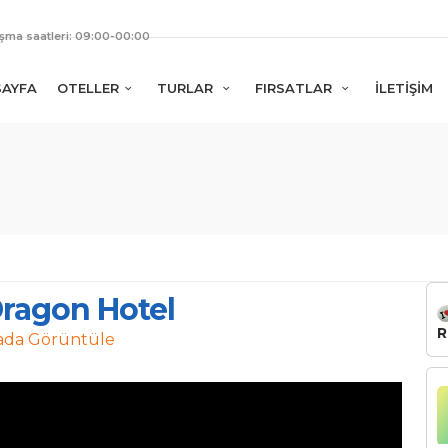
ışma saatleri: 09:00-00:00
SAYFA
OTELLER
TURLAR
FIRSATLAR
İLETİŞİM
Dragon Hotel
R
ada Görüntüle