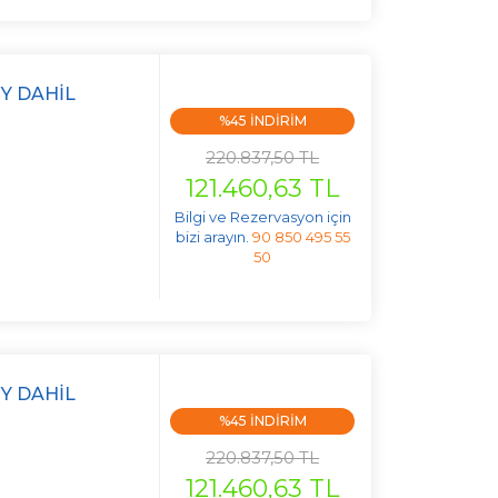
Y DAHIL
%45 INDIRIM
220.837,50 TL
121.460,63 TL
Bilgi ve Rezervasyon için
bizi arayın.
90 850 495 55
50
Y DAHIL
%45 INDIRIM
220.837,50 TL
121.460,63 TL