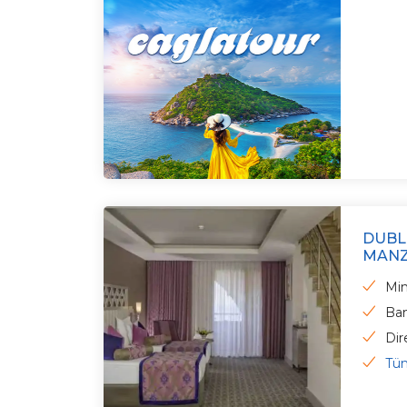
DUBL
MANZ
Min
Ba
Dir
Tüm