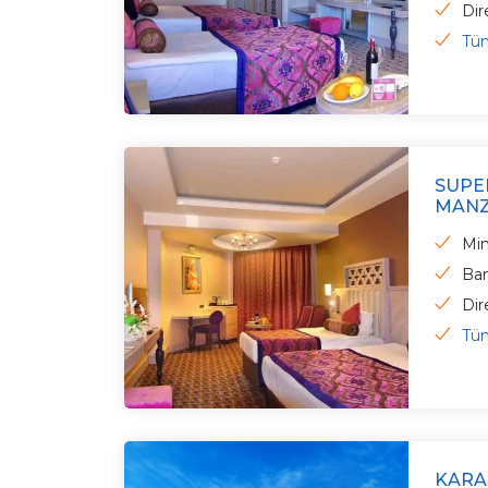
Dir
Tüm
SUPE
MANZ
Min
Ba
Dir
Tüm
KARA