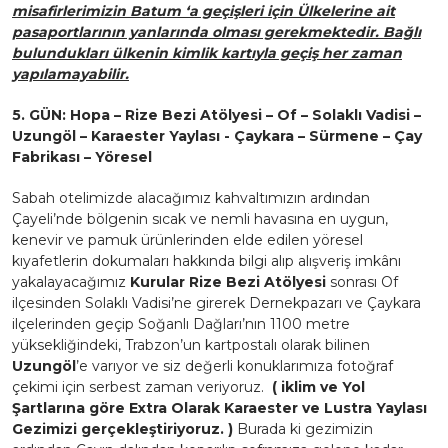
misafirlerimizin Batum ‘a geçişleri için Ülkelerine ait
pasaportlarının yanlarında olması gerekmektedir. Bağlı
bulundukları ülkenin kimlik kartıyla geçiş her zaman
yapılamayabilir.
5. GÜN: Hopa – Rize Bezi Atölyesi – Of – Solaklı Vadisi –
Uzungöl – Karaester Yaylası - Çaykara – Sürmene – Çay
Fabrikası – Yöresel
Sabah otelimizde alacağımız kahvaltımızın ardından
Çayeli’nde bölgenin sıcak ve nemli havasına en uygun,
kenevir ve pamuk ürünlerinden elde edilen yöresel
kıyafetlerin dokumaları hakkında bilgi alıp alışveriş imkânı
yakalayacağımız
Kurular Rize Bezi Atölyesi
sonrası Of
ilçesinden Solaklı Vadisi’ne girerek Dernekpazarı ve Çaykara
ilçelerinden geçip Soğanlı Dağları’nın 1100 metre
yüksekliğindeki, Trabzon’un kartpostalı olarak bilinen
Uzungöl
’e varıyor ve siz değerli konuklarımıza fotoğraf
çekimi için serbest zaman veriyoruz.
( iklim ve Yol
Şartlarına göre Extra Olarak Karaester ve Lustra Yaylası
Gezimizi gerçekleştiriyoruz. )
Burada ki gezimizin