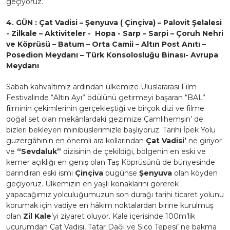
geçiyoruz.
4. GÜN : Çat Vadisi – Şenyuva ( Çinçiva) – Palovit Şelalesi
- Zilkale – Aktiviteler - Hopa - Sarp – Sarpi – Çoruh Nehri
ve Köprüsü – Batum – Orta Camii – Altın Post Anıtı –
Posedion Meydanı – Türk Konsolosluğu Binası- Avrupa
Meydanı
Sabah kahvaltımız ardından ülkemize Uluslararası Film
Festivalinde “Altın Ayı” ödülünü getirmeyi başaran “BAL”
filminin çekimlerinin gerçekleştiği ve birçok dizi ve filme
doğal set olan mekânlardaki gezimize Çamlıhemşin’ de
bizleri bekleyen minibüslerimizle başlıyoruz. Tarihi İpek Yolu
güzergâhının en önemli ara kollarından
Çat Vadisi’
ne giriyor
ve
“Sevdaluk”
dizisinin de çekildiği, bölgenin en eski ve
kemer açıklığı en geniş olan Taş Köprüsünü de bünyesinde
barındıran eski ismi
Çinçiva
bugünse
Şenyuva
olan köyden
geçiyoruz. Ülkemizin en yaşlı konaklarını görerek
yapacağımız yolculuğumuzun son durağı tarihi ticaret yolunu
korumak için vadiye en hâkim noktalardan birine kurulmuş
olan
Zil Kale
’yi ziyaret oluyor. Kale içerisinde 100m’lik
uçurumdan Çat Vadisi, Tatar Dağı ve Sico Tepesi’ ne bakma