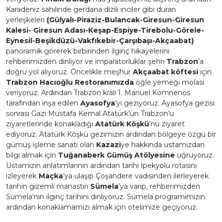
Karadeniz sahilinde gerdana dizili inciler gibi duran
yerleşkeleri
(Gülyalı-Piraziz-Bulancak-Giresun-Giresun
Kalesi- Giresun Adası-Keşap-Espiye-Tirebolu-Görele-
Eynesil-Beşikdüzü-Vakfıkebir-Çarşıbaşı-Akçaabat)
panoramik görerek birbirinden ilginç hikayelerini
rehberimizden dinliyor ve imparatorluklar şehri
Trabzon
’a
doğru yol alıyoruz. Öncelikle meşhur
Akçaabat köftesi
için
Trabzon Hacıoğlu Restoranımızda
öğle yemeği molası
veriyoruz. Ardından Trabzon kralı 1. Manuel Komnenos
tarafından inşa edilen
Ayasofya
’yı geziyoruz. Ayasofya gezisi
sonrası Gazi Mustafa Kemal Atatürk’ün Trabzon’u
ziyaretlerinde konakladığı
Atatürk Köşkü
’nü ziyaret
ediyoruz. Atatürk Köşkü gezimizin ardından bölgeye özgü bir
gümüş işleme sanatı olan
Kazazi
ye hakkında ustamızdan
bilgi almak için
Tuğanaberk Gümüş Atölyesine
uğruyoruz.
Ustamızın anlatımlarının ardından tarihi İpekyolu rotasını
izleyerek
Maçka
’ya ulaşıp Çoşandere vadisinden ilerleyerek
tarihin gizemli manastırı
Sümela
’ya varıp, rehberimizden
Sümela’nın ilginç tarihini dinliyoruz. Sümela programımızın
ardından konaklamamızı almak için otelimize geçiyoruz.