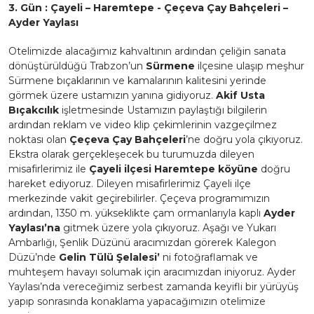
3. Gün : Çayeli – Haremtepe - Çeçeva Çay Bahçeleri –
Ayder Yaylası
Otelimizde alacağımız kahvaltının ardından çeliğin sanata
dönüştürüldüğü Trabzon’un
Sürmene
ilçesine ulaşıp meşhur
Sürmene bıçaklarının ve kamalarının kalitesini yerinde
görmek üzere ustamızın yanına gidiyoruz.
Akif Usta
Bıçakcılık
işletmesinde Ustamızın paylaştığı bilgilerin
ardından reklam ve video klip çekimlerinin vazgeçilmez
noktası olan
Çeçeva Çay Bahçeleri
’ne doğru yola çıkıyoruz.
Ekstra olarak gerçekleşecek bu turumuzda dileyen
misafirlerimiz ile
Çayeli ilçesi Haremtepe köyüne
doğru
hareket ediyoruz. Dileyen misafirlerimiz Çayeli ilçe
merkezinde vakit geçirebilirler. Çeçeva programımızın
ardından, 1350 m. yükseklikte çam ormanlarıyla kaplı
Ayder
Yaylası’na
gitmek üzere yola çıkıyoruz. Aşağı ve Yukarı
Ambarlığı, Şenlik Düzünü aracımızdan görerek Kalegon
Düzü’nde
Gelin Tülü Şelalesi’
ni fotoğraflamak ve
muhteşem havayı solumak için aracımızdan iniyoruz. Ayder
Yaylası’nda vereceğimiz serbest zamanda keyifli bir yürüyüş
yapıp sonrasında konaklama yapacağımızın otelimize