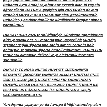
Babanın Aynı Anda) seyahat etmeyecek olan 18 yaş altı
öğrencilerin BATUM'A geçişleri için NOTER'den devam
etmeleri MUVAVFAKATNAME almaları gerekmektedir.
Bebekler, Çocuklar dahilinde kimliklerde fotoğraf olması
zorunludur.
DİKKAT! 01.01.2026 tarihi itibariyle Gürcistan topraklarına
giriş yapacak her TC vatandaşının, geçerli bir yurtdışı
seyahat sağlık sigortasına sahip olması zorunlu hale
gelmiştir. Yapılacak sigorta bedeli minimum 30.000 EUR
teminatlı olmalıdır, fiziksel veya elektronik formatta
sunulabilir.
DİKKAT: TC NOLU NÜFUS HÜVİYET CÜZDANINIZI
SEYAHATE ÇIKARKEN YANINIZA ALMAYI UNUTMAYINIZ.
1250 TL OLAN ÇIKIŞ ÜCRETİ MİSAFİR TARAFINDAN
ÖDENİR. RESMİ OLARAK 01.09.2019 TARİHİ İTİBARİ İLE
ESKİ NÜFUS CÜZDANLARI İLE GÜRCİSTAN'A GEÇİŞ
SAĞLANAMAYACATIR.
Yurtdışında yaşayan ya da Avrupa Birliği vatandaşı olan