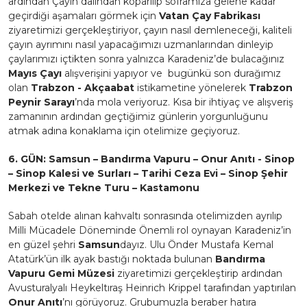
ardından Çayın dalından koparılıp soframıza gelene kadar
geçirdiği aşamaları görmek için
Vatan Çay Fabrikası
ziyaretimizi gerçekleştiriyor, çayın nasıl demleneceği, kaliteli
çayın ayrımını nasıl yapacağımızı uzmanlarından dinleyip
çaylarımızı içtikten sonra yalnızca Karadeniz’de bulacağınız
Mayıs Çayı
alışverişini yapıyor ve bugünkü son durağımız
olan
Trabzon - Akçaabat
istikametine yönelerek
Trabzon
Peynir Sarayı
’nda mola veriyoruz. Kısa bir ihtiyaç ve alışveriş
zamanının ardından geçtiğimiz günlerin yorgunluğunu
atmak adına konaklama için otelimize geçiyoruz.
6. GÜN: Samsun – Bandırma Vapuru – Onur Anıtı - Sinop
– Sinop Kalesi ve Surları – Tarihi Ceza Evi – Sinop Şehir
Merkezi ve Tekne Turu – Kastamonu
Sabah otelde alınan kahvaltı sonrasında otelimizden ayrılıp
Milli Mücadele Döneminde Önemli rol oynayan Karadeniz’in
en güzel şehri
Samsun
dayız. Ulu Önder Mustafa Kemal
Atatürk’ün ilk ayak bastığı noktada bulunan
Bandırma
Vapuru Gemi Müzesi
ziyaretimizi gerçekleştirip ardından
Avusturalyalı Heykeltıraş Heinrich Krippel tarafından yaptırılan
Onur Anıtı
’nı görüyoruz. Grubumuzla beraber hatıra