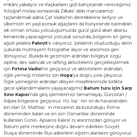
imkânı yakalıyor ve Kaçkarların gizli bahçesinde vereceğimiz
fotoğraf molası sonrasında Zilkale’ deki manzaramızı
taçlandırmak adına Çat Vadisi’nin derinliklerine ilerliyor ve
ülkemizin en yaşlı porsuk ağaçlarını da bünyesinde barındıran
sık orman örtüsü yolculuğumuzda gürül gürül akan akarsu
kenarında yapacağımız yolculuk sonunda, bölgenin en geniş
ağızlı şelalesi
Palovit
’e varıyoruz. Şelalenin oluşturduğu derin
çukurda muhteşem fotoğraflar alıyor ve aracımıza geri
dönüyoruz. Burada ki gezimizin ardından bölgeye özgü
zipline, dev salıncak ve rafting aktivitelerini gerçekleştirmek
için
Fırtına Vadisi
’ne geçiyoruz ve aktivitelerin ardından,
öğle yemeği molamız için
Hopa
’ya doğru yola çıkıyoruz.
Öğle yemeğinin ardından dileyen misafirlerimizle birlikte
gece ışıklandırmalarını yaşayacağımız
Batum turu için Sarp
Sınır Kapısı
’nda giriş işlemlerimizi tamamlayıp, Gürcistan /
Adjara bölgesine geçiyoruz. Hz. İsa` nın on iki havarisinden
biri olan St. Mathias` ın mezarının da bulunduğu Roma
döneminden kalan ve en son Osmanlılar döneminde
kullanılan Gonio- Apsaros Kalesi' ni aracımızdan görüyor ve
Batum şehir merkezine doğru devam ederken Sovyet
Rusya döneminde Rus askerlerin eğitim alanlarını görüyoruz.