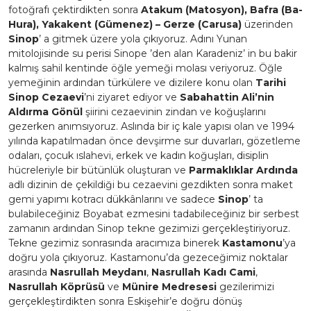
fotoğrafı çektirdikten sonra
Atakum (Matosyon), Bafra (Ba-
Hura), Yakakent (Gümenez) – Gerze (Carusa)
üzerinden
Sinop
’ a gitmek üzere yola çıkıyoruz. Adını Yunan
mitolojisinde su perisi Sinope ’den alan Karadeniz’ in bu bakir
kalmış sahil kentinde öğle yemeği molası veriyoruz. Öğle
yemeğinin ardından türkülere ve dizilere konu olan
Tarihi
Sinop Cezaevi
’ni ziyaret ediyor ve
Sabahattin Ali’nin
Aldırma Gönül
şiirini cezaevinin zindan ve koğuşlarını
gezerken anımsıyoruz. Aslında bir iç kale yapısı olan ve 1994
yılında kapatılmadan önce devşirme sur duvarları, gözetleme
odaları, çocuk ıslahevi, erkek ve kadın koğuşları, disiplin
hücreleriyle bir bütünlük oluşturan ve
Parmaklıklar Ardında
adlı dizinin de çekildiği bu cezaevini gezdikten sonra maket
gemi yapımı kotracı dükkânlarını ve sadece
Sinop
’ ta
bulabileceğiniz Boyabat ezmesini tadabileceğiniz bir serbest
zamanın ardından Sinop tekne gezimizi gerçekleştiriyoruz.
Tekne gezimiz sonrasında aracımıza binerek
Kastamonu
’ya
doğru yola çıkıyoruz. Kastamonu’da gezeceğimiz noktalar
arasında
Nasrullah Meydanı
,
Nasrullah Kadı Cami
,
Nasrullah Köprüsü
ve
Münire Medresesi
gezilerimizi
gerçekleştirdikten sonra Eskişehir’e doğru dönüş