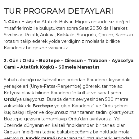
TUR PROGRAM DETAYLARI
1. Gün :
Eskişehir Atatürk Bulvarı Migros önünde siz değerli
misafirlerimiz ile buluştuktan sonra Saat 20:30 da Hareket.
Sivrihisar, Polatlı, Ankara, Kırıkkale, Sungurlu, Çorum, Samsun
rotasını takip ederek yolda verdiğimiz molalarla birlikte
Karadeniz bölgesine varıyoruz.
2. Gün : Ordu – Boztepe – Giresun – Trabzon - Ayasofya
Cami – Atatürk Köşkü - Sümela Manastırı
Sabah alacağımız kahvaltının ardından Karadeniz kıyısındaki
yerleşkeleri (Ünye-Fatsa-Perşembe) görerek, tarihte adı
Kotyora olarak bilinen Karadeniz’in kültür ve sanat şehri
Ordu
’ya ulaşıyoruz. Burada deniz seviyesinden 500 metre
yükseklikteki
Boztepe
’ye çıkıp Karadeniz’i ve Ordu şehrini
kuş bakışı izliyor ve doyumsuz manzaranın tadını çıkartıyoruz.
Boztepe gezisini tamamlayıp Ordu’dan ayrılıyoruz. Yol
üzerinde dünyanın en kaliteli fındıklarından bir tanesi olan
Giresun fındığının tadına bakabileceğimiz bir noktada mola
veriyoruz.
Fındık Durağı
nda yapacağımız alışveriş ardından