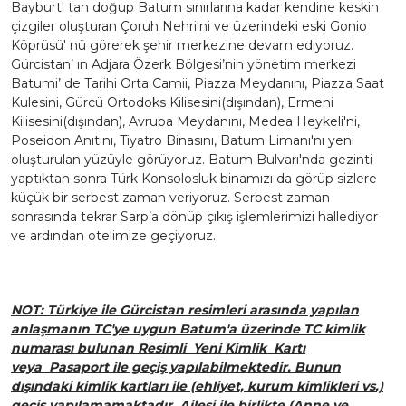
Bayburt' tan doğup Batum sınırlarına kadar kendine keskin
çizgiler oluşturan Çoruh Nehri'ni ve üzerindeki eski Gonio
Köprüsü' nü görerek şehir merkezine devam ediyoruz.
Gürcistan’ ın Adjara Özerk Bölgesi’nin yönetim merkezi
Batumi’ de Tarihi Orta Camii, Piazza Meydanını, Piazza Saat
Kulesini, Gürcü Ortodoks Kilisesini(dışından), Ermeni
Kilisesini(dışından), Avrupa Meydanını, Medea Heykeli'ni,
Poseidon Anıtını, Tiyatro Binasını, Batum Limanı'nı yeni
oluşturulan yüzüyle görüyoruz. Batum Bulvarı'nda gezinti
yaptıktan sonra Türk Konsolosluk binamızı da görüp sizlere
küçük bir serbest zaman veriyoruz. Serbest zaman
sonrasında tekrar Sarp’a dönüp çıkış işlemlerimizi hallediyor
ve ardından otelimize geçiyoruz.
NOT: Türkiye ile Gürcistan resimleri arasında yapılan
anlaşmanın TC'ye uygun Batum'a üzerinde TC kimlik
numarası bulunan Resimli Yeni Kimlik Kartı
veya Pasaport ile geçiş yapılabilmektedir. Bunun
dışındaki kimlik kartları ile (ehliyet, kurum kimlikleri vs.)
geçiş yapılamamaktadır. Ailesi ile birlikte (Anne ve